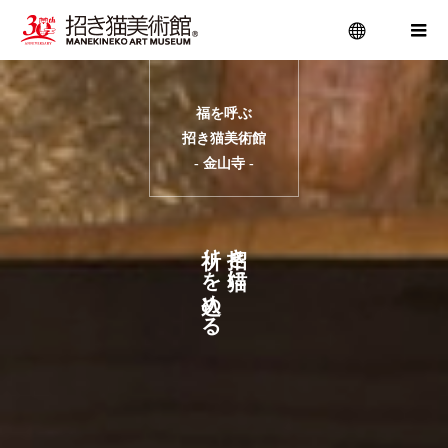
menu
福を呼ぶ
招き猫美術館
- 金山寺 -
り
き
を
に
め
る